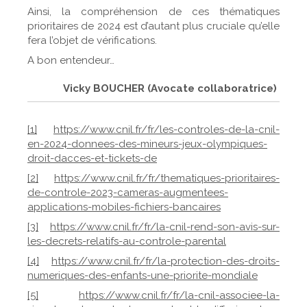
Ainsi, la compréhension de ces thématiques
prioritaires de 2024 est d’autant plus cruciale qu’elle
fera l’objet de vérifications.
A bon entendeur…
Vicky BOUCHER (Avocate collaboratrice)
[1]
https://www.cnil.fr/fr/les-controles-de-la-cnil-
en-2024-donnees-des-mineurs-jeux-olympiques-
droit-dacces-et-tickets-de
[2]
https://www.cnil.fr/fr/thematiques-prioritaires-
de-controle-2023-cameras-augmentees-
applications-mobiles-fichiers-bancaires
[3]
https://www.cnil.fr/fr/la-cnil-rend-son-avis-sur-
les-decrets-relatifs-au-controle-parental
[4]
https://www.cnil.fr/fr/la-protection-des-droits-
numeriques-des-enfants-une-priorite-mondiale
[5]
https://www.cnil.fr/fr/la-cnil-associee-la-