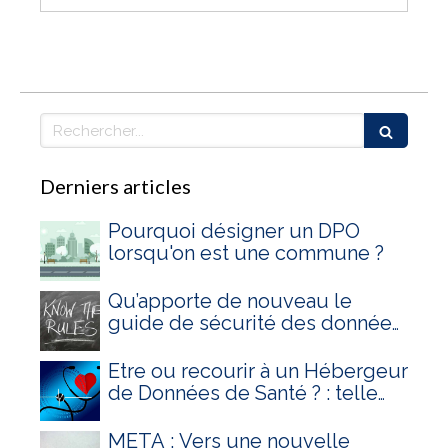
Rechercher
Derniers articles
Pourquoi désigner un DPO
lorsqu'on est une commune ?
Qu’apporte de nouveau le
guide de sécurité des données
personnelles de la CNIL dans sa
version 2024 ?
Être ou recourir à un Hébergeur
de Données de Santé ? : telle
est la question
META : Vers une nouvelle