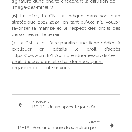
signature-dune-charte-encadrant-la-diffusion-de-
limage-des-mineurs
[6]
En effet, la CNIL a indiqué dans son plan
stratégique 2022-2024, en tant qu’Axe n°1, vouloir
favoriser la maîtrise et le respect des droits des
personnes sur le terrain.
[7]
La CNIL a pu faire paraitre une fiche dédiée à
expliquer en détails le droit d’accès
https://www.cnil.fr/fr/comprendre-mes-droits/le-
droit-dacces-connaitre-les-donnees-quun-
organisme-detient-sur-vous
Précédent
RGPD : Un an après…le jour d’après
Suivant
META : Vers une nouvelle sanction pour violation du RGPD ?