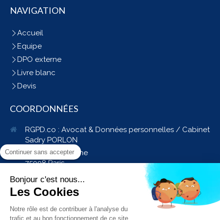
NAVIGATION
Accueil
Equipe
DPO externe
Livre blanc
Devis
COORDONNÉES
RGPD.co : Avocat & Données personnelles / Cabinet
Sadry PORLON
Continuer sans accepter
38, avenue Hoche
75008
Paris
Afficher le téléphone
Bonjour c'est nous...
09 72 16 37 15
Les Cookies
Notre rôle est de contribuer à l'analyse du
trafic et au bon fonctionnement de ce site.